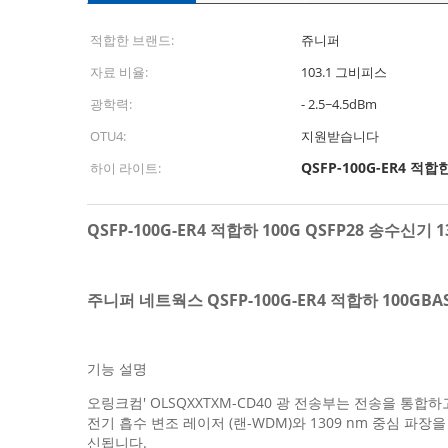
적합한 브랜드:
쥬니퍼
자료 비율:
103.1 그비피스
광학력:
- 2.5~4.5dBm
OTU4:
지원받습니다
QSFP-100G-ER4 적합
하이 라이트:
QSFP-100G-ER4 적합하 100G QSFP28 송수신기 
주니퍼 네트웍스 QSFP-100G-ER4 적합하 100GBAS
기능 설명
오링크컴' OLSQXXTXM-CD40 광 전송부는 전송을 통합하
전기 흡수 변조 레이저 (랜-WDM)와 1309 nm 중심 
신됩니다.