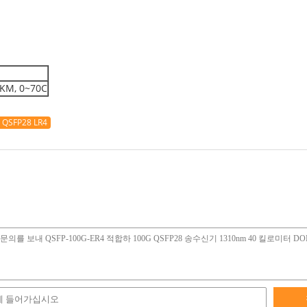
M, 0~70C
 QSFP28 LR4