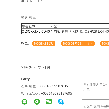
● OTN OTU4
명령 정보
부품번호
기술
OLSQXXTXL-CD40
디지털 진단 감시기로, QSFP28 ER4 40K
태그:
100GBASE-SR4
100G QSFP28 송수신기
100G
연락처 세부 사항
Larry
전화 번호 :
008618695187695
WhatsApp :
+008618695187695