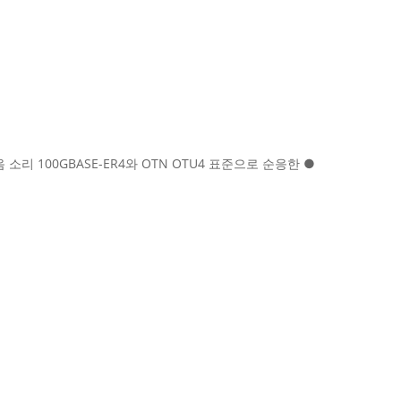
의 울음 소리 100GBASE-ER4와 OTN OTU4 표준으로 순응한 ●