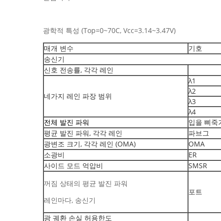
광학적 특성 (Top=0~70C, Vcc=3.14~3.47V)
매개 변수
기호
송신기
신호 전송률, 각각 레인
λ1
λ2
네가지 레인 파장 범위
λ3
λ4
전체 발진 파워
입을 삐죽
평균 발진 파워, 각각 레인
파브그
광변조 크기, 각각 레인 (OMA)
OMA
소광비
ER
사이드 모드 억압비
SMSR
꺼짐 상태의 평균 발진 파워
포트
레인마다, 송신기
광 궤환 손실 허용한도