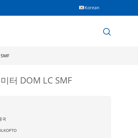
Korean
 SMF
로미터 DOM LC SMF
중국
OLKOPTO