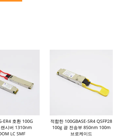
G-ER4 호환 100G
적합한 100GBASE-SR4 QSFP28
850nm SR4 
트랜시버 1310nm
100g 광 전송부 850nm 100m
DOM LC SMF
브로케이드