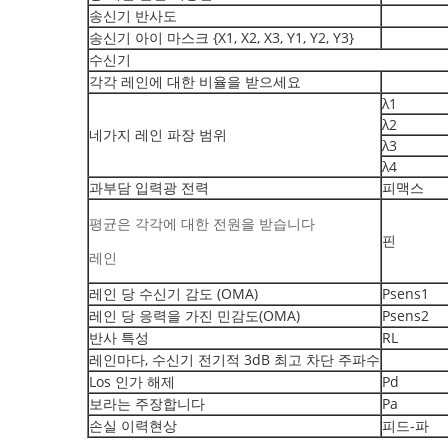
송신기 반사도
송신기 아이 마스크 {X1, X2, X3, Y1, Y2, Y3}
수신기
각각 레인에 대한 비율을 받으세요
λ1
λ2
네가지 레인 파장 범위
λ3
λ4
과부담 입력광 전력
피맥스
평균은 각각에 대한 전원을 받습니다
핀
레인
레인 당 수신기 감도 (OMA)
Psens1
레인 당 응력을 가진 민감도(OMA)
Psens2
반사 특성
RL
레인마다, 수신기 전기적 3dB 최고 차단 주파수
Los 인가 해제
Pd
보라는 주장합니다
Pa
손실 이력현상
피드-파