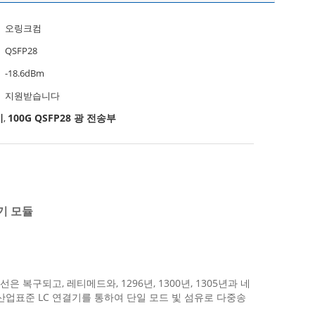
오링크컴
QSFP28
-18.6dBm
지원받습니다
기
100G QSFP28 광 전송부
,
신기 모듈
 복구되고, 레티메드와, 1296년, 1300년, 1305년과 네
 산업표준 LC 연결기를 통하여 단일 모드 빛 섬유로 다중송