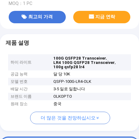
MOQ：1 PC
최고의 가격
지금 연락
제품 설명
,
100G QSFP28 Transceiver
하이 라이트
,
LR4 100G QSFP28 Transceiver
100g qsfp28 lr4
공급 능력
달 당 10K
모델 번호
QSFP-100G-LR4-OLK
배달 시간
3-5 일로 일합니다
브랜드 이름
OLKOPTO
원래 장소
중국
더 많은 것을 전망하십시오