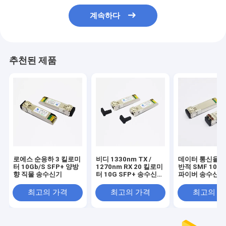
계속하다
추천된 제품
로에스 순응하 3 킬로미
비디 1330nm TX /
데이터 통신을 위
터 10Gb/S SFP+ 양방
1270nm RX 20 킬로미
반적 SMF 10G 
향 직물 송수신기
터 10G SFP+ 송수신기
파이버 송수신기
모듈
1470nm DOM
최고의 가격
최고의 가격
최고의 